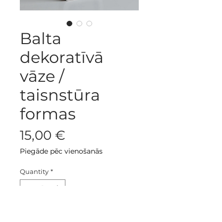
Balta
dekoratīvā
vāze /
taisnstūra
formas
Price
15,00 €
Piegāde pēc vienošanās
Quantity
*
Pievienot grozam