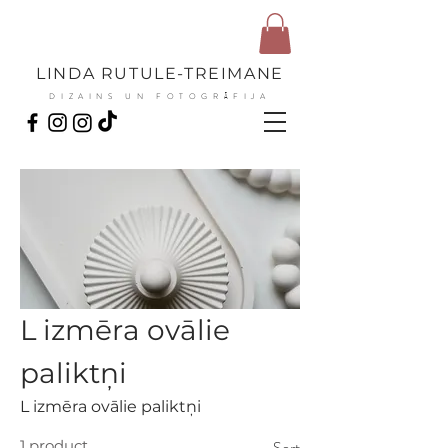
LINDA RUTULE-TREIMANE
DIZAINS UN FOTOGRĀFIJA
L izmēra ovālie
paliktņi
L izmēra ovālie paliktņi
1 product
Sort